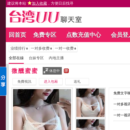
建议将本站
加入收藏
，方便日后找寻
回首页
免费专区
点数充值中心
会员登
业绩排行
一对多收费
一对一收费
全部在線
台妹专区
內地主播
微醺蜜蜜
休息中
免費視訊
进入包厢
送礼
免费文字聊
一对多视讯
一对一视讯